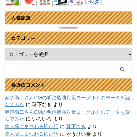
人気記事
カテゴリー
最近のコメント
赤楚衛二さんCMの明治脂肪対策ヨーグルトのデータを読
んでみた
に
珠下なぎ
より
赤楚衛二さんCMの明治脂肪対策ヨーグルトのデータを読
んでみた
に
いろいろ
より
隼人塚にまつわる怖い話
に
珠下なぎ
より
隼人塚にまつわる怖い話
に
かうひい堂
より