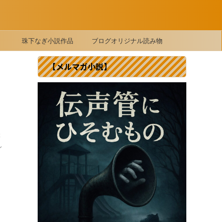
珠下なぎ小説作品
ブログオリジナル読み物
【メルマガ小説】
ぶ
ん