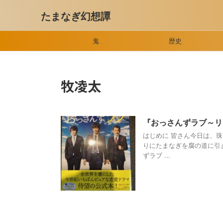
たまなぎ幻想譚
鬼
歴史
牧凌太
『おっさんずラブ～リ
はじめに 皆さん今日は、
りにたまなぎを腐の道に引
ずラブ ...