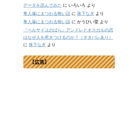
データを読んでみた
に
いろいろ
より
隼人塚にまつわる怖い話
に
珠下なぎ
より
隼人塚にまつわる怖い話
に
かうひい堂
より
『ベルサイユのばら』アンドレとオスカルの恋
はなぜ人を惹きつけるのか？（ネタバレあり）
に
珠下なぎ
より
【広告】