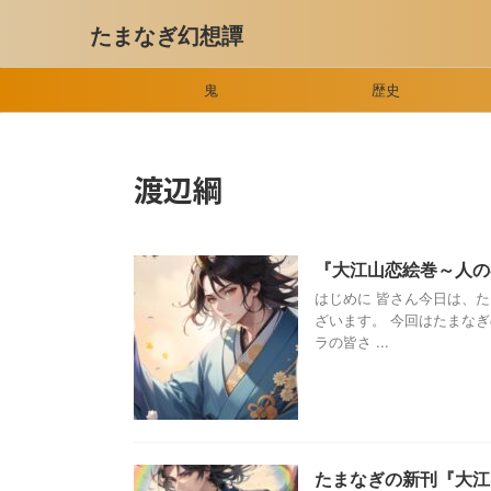
たまなぎ幻想譚
鬼
歴史
渡辺綱
『大江山恋絵巻～人
はじめに 皆さん今日は、
ざいます。 今回はたまな
ラの皆さ ...
たまなぎの新刊『大江