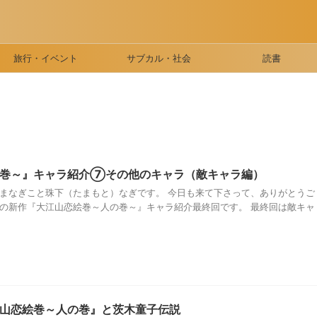
旅行・イベント
サブカル・社会
読書
の巻～』キャラ紹介⑦その他のキャラ（敵キャラ編）
たまなぎこと珠下（たまもと）なぎです。 今日も来て下さって、ありがとうご
ぎの新作『大江山恋絵巻～人の巻～』キャラ紹介最終回です。 最終回は敵キャ
山恋絵巻～人の巻』と茨木童子伝説