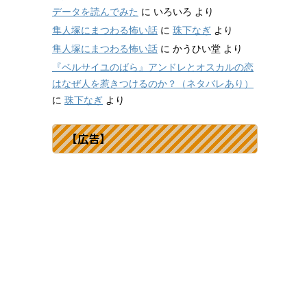
データを読んでみた
に
いろいろ
より
隼人塚にまつわる怖い話
に
珠下なぎ
より
隼人塚にまつわる怖い話
に
かうひい堂
より
『ベルサイユのばら』アンドレとオスカルの恋
はなぜ人を惹きつけるのか？（ネタバレあり）
に
珠下なぎ
より
【広告】