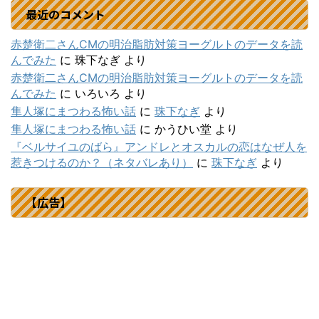
最近のコメント
赤楚衛二さんCMの明治脂肪対策ヨーグルトのデータを読
んでみた
に
珠下なぎ
より
赤楚衛二さんCMの明治脂肪対策ヨーグルトのデータを読
んでみた
に
いろいろ
より
隼人塚にまつわる怖い話
に
珠下なぎ
より
隼人塚にまつわる怖い話
に
かうひい堂
より
『ベルサイユのばら』アンドレとオスカルの恋はなぜ人を
惹きつけるのか？（ネタバレあり）
に
珠下なぎ
より
【広告】