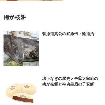
梅が枝餅
菅原道真公の武勇伝・鯰退治
珠下なぎの歴史メモ㊲太宰府の
梅が枝餅と神功皇后の子安餅