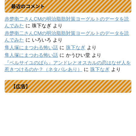
最近のコメント
赤楚衛二さんCMの明治脂肪対策ヨーグルトのデータを読
んでみた
に
珠下なぎ
より
赤楚衛二さんCMの明治脂肪対策ヨーグルトのデータを読
んでみた
に
いろいろ
より
隼人塚にまつわる怖い話
に
珠下なぎ
より
隼人塚にまつわる怖い話
に
かうひい堂
より
『ベルサイユのばら』アンドレとオスカルの恋はなぜ人を
惹きつけるのか？（ネタバレあり）
に
珠下なぎ
より
【広告】