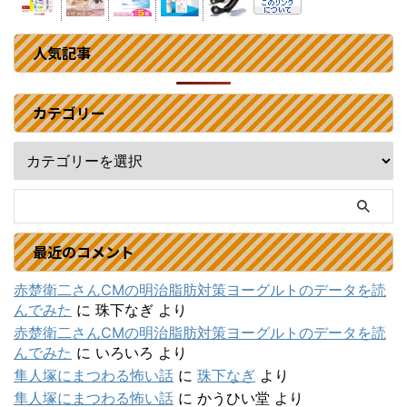
人気記事
カテゴリー
最近のコメント
赤楚衛二さんCMの明治脂肪対策ヨーグルトのデータを読
んでみた
に
珠下なぎ
より
赤楚衛二さんCMの明治脂肪対策ヨーグルトのデータを読
んでみた
に
いろいろ
より
隼人塚にまつわる怖い話
に
珠下なぎ
より
隼人塚にまつわる怖い話
に
かうひい堂
より