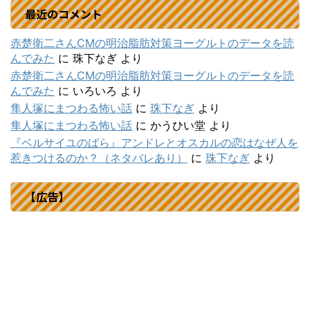
最近のコメント
赤楚衛二さんCMの明治脂肪対策ヨーグルトのデータを読
んでみた
に
珠下なぎ
より
赤楚衛二さんCMの明治脂肪対策ヨーグルトのデータを読
んでみた
に
いろいろ
より
隼人塚にまつわる怖い話
に
珠下なぎ
より
隼人塚にまつわる怖い話
に
かうひい堂
より
『ベルサイユのばら』アンドレとオスカルの恋はなぜ人を
惹きつけるのか？（ネタバレあり）
に
珠下なぎ
より
【広告】