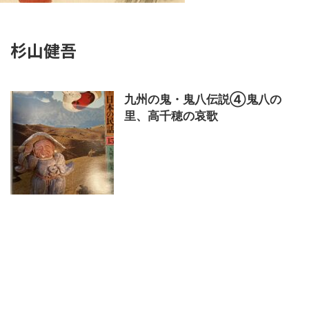
杉山健吾
九州の鬼・鬼八伝説④鬼八の
里、高千穂の哀歌