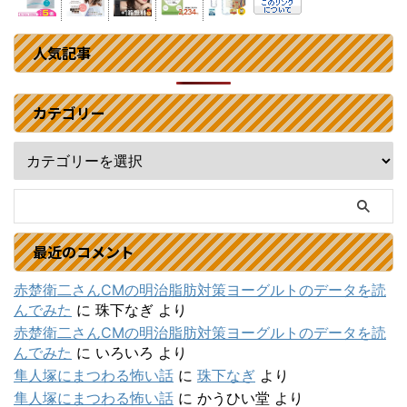
人気記事
カテゴリー
最近のコメント
赤楚衛二さんCMの明治脂肪対策ヨーグルトのデータを読
んでみた
に
珠下なぎ
より
赤楚衛二さんCMの明治脂肪対策ヨーグルトのデータを読
んでみた
に
いろいろ
より
隼人塚にまつわる怖い話
に
珠下なぎ
より
隼人塚にまつわる怖い話
に
かうひい堂
より