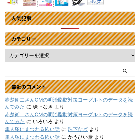
人気記事
カテゴリー
最近のコメント
赤楚衛二さんCMの明治脂肪対策ヨーグルトのデータを読
んでみた
に
珠下なぎ
より
赤楚衛二さんCMの明治脂肪対策ヨーグルトのデータを読
んでみた
に
いろいろ
より
隼人塚にまつわる怖い話
に
珠下なぎ
より
隼人塚にまつわる怖い話
に
かうひい堂
より