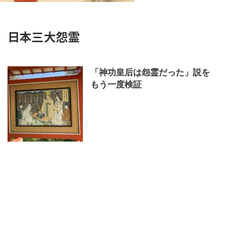
日本三大怨霊
「神功皇后は怨霊だった」説を
もう一度検証