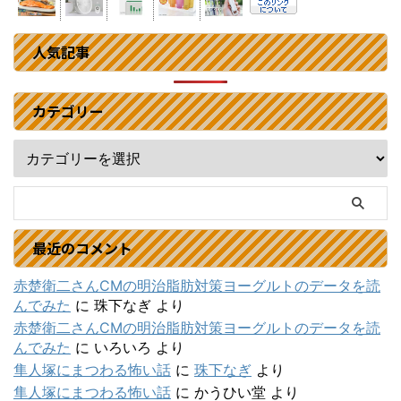
人気記事
カテゴリー
最近のコメント
赤楚衛二さんCMの明治脂肪対策ヨーグルトのデータを読
んでみた
に
珠下なぎ
より
赤楚衛二さんCMの明治脂肪対策ヨーグルトのデータを読
んでみた
に
いろいろ
より
隼人塚にまつわる怖い話
に
珠下なぎ
より
隼人塚にまつわる怖い話
に
かうひい堂
より