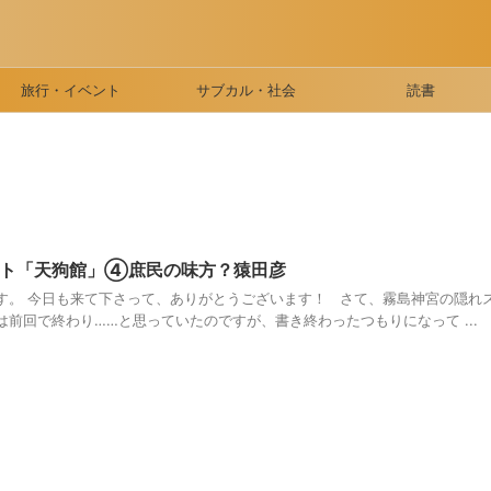
旅行・イベント
サブカル・社会
読書
ット「天狗館」④庶民の味方？猿田彦
す。 今日も来て下さって、ありがとうございます！ さて、霧島神宮の隠れ
前回で終わり……と思っていたのですが、書き終わったつもりになって ...