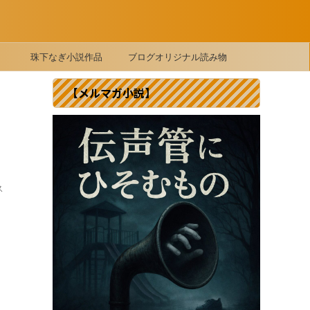
珠下なぎ小説作品
ブログオリジナル読み物
【メルマガ小説】
ス