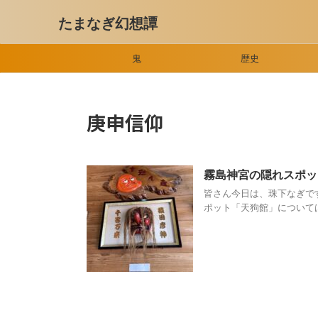
たまなぎ幻想譚
鬼
歴史
庚申信仰
霧島神宮の隠れスポ
皆さん今日は、珠下なぎで
ポット「天狗館」については