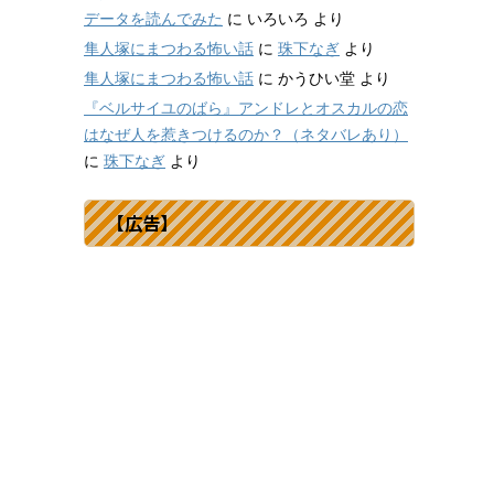
データを読んでみた
に
いろいろ
より
隼人塚にまつわる怖い話
に
珠下なぎ
より
隼人塚にまつわる怖い話
に
かうひい堂
より
『ベルサイユのばら』アンドレとオスカルの恋
はなぜ人を惹きつけるのか？（ネタバレあり）
に
珠下なぎ
より
【広告】