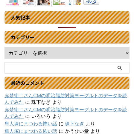
人気記事
カテゴリー
最近のコメント
赤楚衛二さんCMの明治脂肪対策ヨーグルトのデータを読
んでみた
に
珠下なぎ
より
赤楚衛二さんCMの明治脂肪対策ヨーグルトのデータを読
んでみた
に
いろいろ
より
隼人塚にまつわる怖い話
に
珠下なぎ
より
隼人塚にまつわる怖い話
に
かうひい堂
より