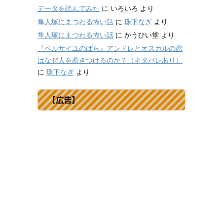
データを読んでみた
に
いろいろ
より
隼人塚にまつわる怖い話
に
珠下なぎ
より
隼人塚にまつわる怖い話
に
かうひい堂
より
『ベルサイユのばら』アンドレとオスカルの恋
はなぜ人を惹きつけるのか？（ネタバレあり）
に
珠下なぎ
より
【広告】