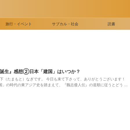
旅行・イベント
サブカル・社会
読書
の誕生』感想②日本「建国」はいつか？
珠下（たまもと）なぎです。 今日も来て下さって、ありがとうございます！
」の時代の東アジア史を踏まえて、『魏志倭人伝』の道順に従うとどう ...