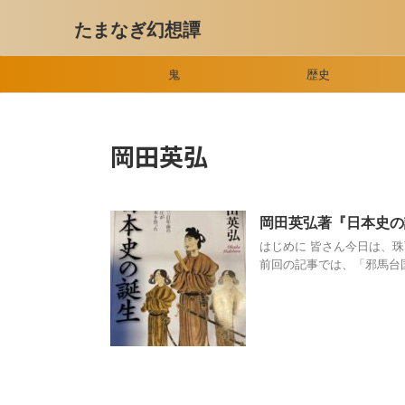
たまなぎ幻想譚
鬼
歴史
岡田英弘
岡田英弘著『日本史
はじめに 皆さん今日は、
前回の記事では、「邪馬台国