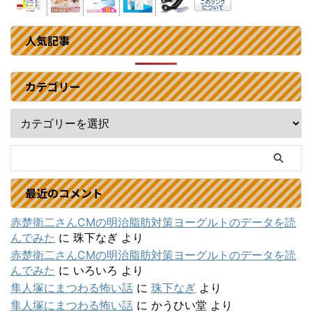
人気記事
カテゴリー
最近のコメント
赤楚衛二さんCMの明治脂肪対策ヨーグルトのデータを読
んでみた
に
珠下なぎ
より
赤楚衛二さんCMの明治脂肪対策ヨーグルトのデータを読
んでみた
に
いろいろ
より
隼人塚にまつわる怖い話
に
珠下なぎ
より
隼人塚にまつわる怖い話
に
かうひい堂
より