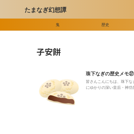
たまなぎ幻想譚
鬼
歴史
子安餅
珠下なぎの歴史メモ㊲
皆さんこんにちは、珠下な
にゆかりの深い皇后・神功皇