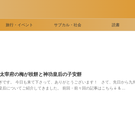
旅行・イベント
サブカル・社会
読書
太宰府の梅が枝餅と神功皇后の子安餅
ぎです。 今日も来て下さって、ありがとうございます！ さて、先日から九
后についてご紹介してきました。 前回・前々回の記事はこちら↓ & ...