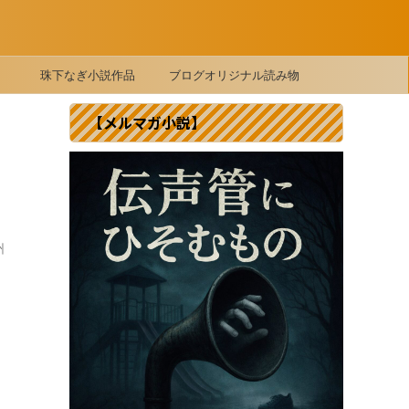
珠下なぎ小説作品
ブログオリジナル読み物
【メルマガ小説】
州