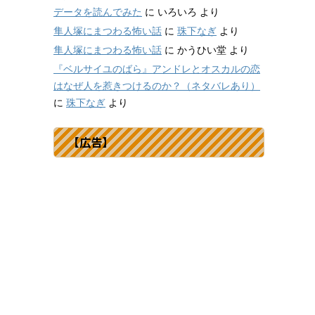
データを読んでみた
に
いろいろ
より
隼人塚にまつわる怖い話
に
珠下なぎ
より
隼人塚にまつわる怖い話
に
かうひい堂
より
『ベルサイユのばら』アンドレとオスカルの恋
はなぜ人を惹きつけるのか？（ネタバレあり）
に
珠下なぎ
より
【広告】