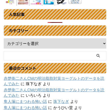
人気記事
カテゴリー
最近のコメント
赤楚衛二さんCMの明治脂肪対策ヨーグルトのデータを読
んでみた
に
珠下なぎ
より
赤楚衛二さんCMの明治脂肪対策ヨーグルトのデータを読
んでみた
に
いろいろ
より
隼人塚にまつわる怖い話
に
珠下なぎ
より
隼人塚にまつわる怖い話
に
かうひい堂
より