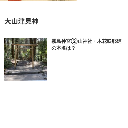
大山津見神
霧島神宮②山神社・木花咲耶姫
の本名は？