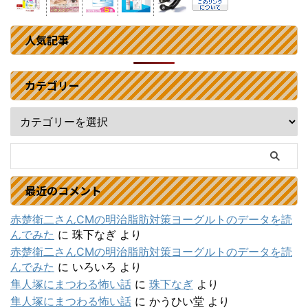
人気記事
カテゴリー
最近のコメント
赤楚衛二さんCMの明治脂肪対策ヨーグルトのデータを読
んでみた
に
珠下なぎ
より
赤楚衛二さんCMの明治脂肪対策ヨーグルトのデータを読
んでみた
に
いろいろ
より
隼人塚にまつわる怖い話
に
珠下なぎ
より
隼人塚にまつわる怖い話
に
かうひい堂
より