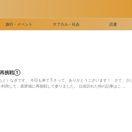
旅行・イベント
サブカル・社会
読書
に再挑戦①
もと）なぎです。 今日も来て下さって、ありがとうございます！ さて、少
利用して、基肄城に再挑戦して参りました。 以前訪れた時の記事はこ ...