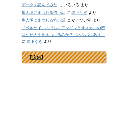
データを読んでみた
に
いろいろ
より
隼人塚にまつわる怖い話
に
珠下なぎ
より
隼人塚にまつわる怖い話
に
かうひい堂
より
『ベルサイユのばら』アンドレとオスカルの恋
はなぜ人を惹きつけるのか？（ネタバレあり）
に
珠下なぎ
より
【広告】