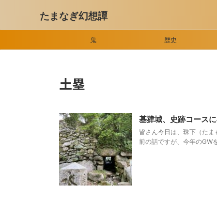
たまなぎ幻想譚
鬼
歴史
土塁
基肄城、史跡コース
皆さん今日は、珠下（たま
前の話ですが、今年のGWを