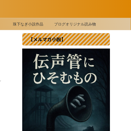
珠下なぎ小説作品
ブログオリジナル読み物
【メルマガ小説】
し