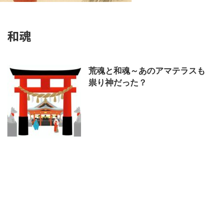
和魂
荒魂と和魂～あのアマテラスも
祟り神だった？