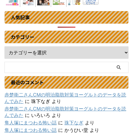
人気記事
カテゴリー
最近のコメント
赤楚衛二さんCMの明治脂肪対策ヨーグルトのデータを読
んでみた
に
珠下なぎ
より
赤楚衛二さんCMの明治脂肪対策ヨーグルトのデータを読
んでみた
に
いろいろ
より
隼人塚にまつわる怖い話
に
珠下なぎ
より
隼人塚にまつわる怖い話
に
かうひい堂
より