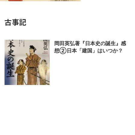
古事記
岡田英弘著『日本史の誕生』感
想②日本「建国」はいつか？