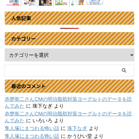
人気記事
カテゴリー
最近のコメント
赤楚衛二さんCMの明治脂肪対策ヨーグルトのデータを読
んでみた
に
珠下なぎ
より
赤楚衛二さんCMの明治脂肪対策ヨーグルトのデータを読
んでみた
に
いろいろ
より
隼人塚にまつわる怖い話
に
珠下なぎ
より
隼人塚にまつわる怖い話
に
かうひい堂
より