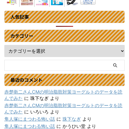
人気記事
カテゴリー
最近のコメント
赤楚衛二さんCMの明治脂肪対策ヨーグルトのデータを読
んでみた
に
珠下なぎ
より
赤楚衛二さんCMの明治脂肪対策ヨーグルトのデータを読
んでみた
に
いろいろ
より
隼人塚にまつわる怖い話
に
珠下なぎ
より
隼人塚にまつわる怖い話
に
かうひい堂
より