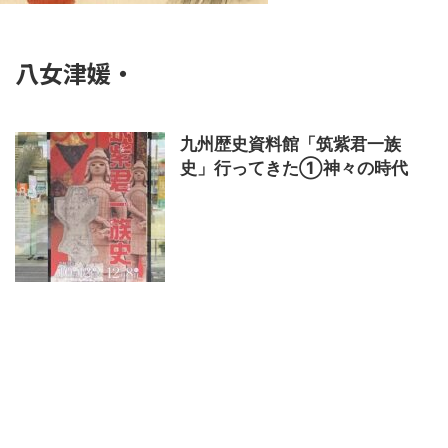
八女津媛・
九州歴史資料館「筑紫君一族
史」行ってきた①神々の時代