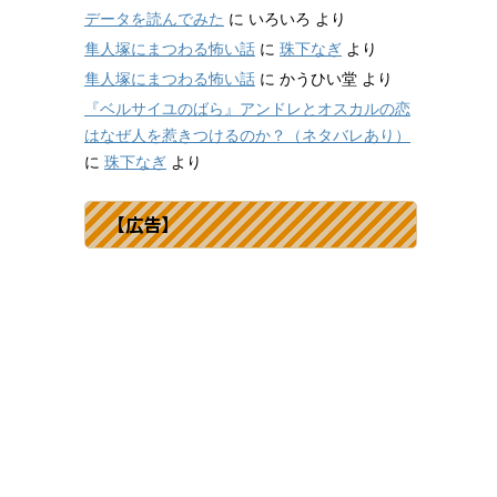
データを読んでみた
に
いろいろ
より
隼人塚にまつわる怖い話
に
珠下なぎ
より
隼人塚にまつわる怖い話
に
かうひい堂
より
『ベルサイユのばら』アンドレとオスカルの恋
はなぜ人を惹きつけるのか？（ネタバレあり）
に
珠下なぎ
より
【広告】