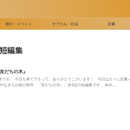
旅行・イベント
サブカル・社会
読書
短編集
友だちの木』
ぎです。 今日も来て下さって、ありがとうございます！ 今日は久々に読書
なぎちか様の新作、『友だちの木』。全6話の短編集です。 &nb ...