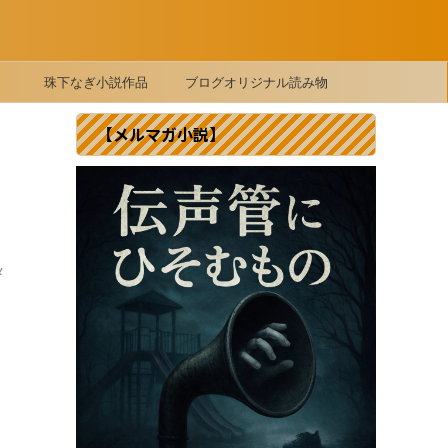
珠下なぎ小説作品
ブログオリジナル読み物
【メルマガ小説】
メ