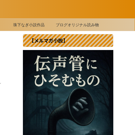
珠下なぎ小説作品
ブログオリジナル読み物
【メルマガ小説】
し