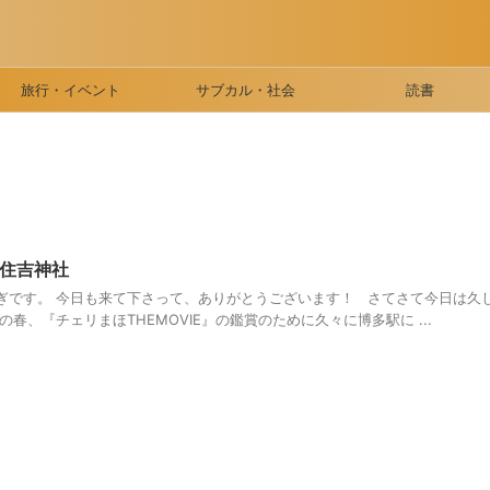
旅行・イベント
サブカル・社会
読書
住吉神社
ぎです。 今日も来て下さって、ありがとうございます！ さてさて今日は久
春、『チェリまほTHEMOVIE』の鑑賞のために久々に博多駅に ...