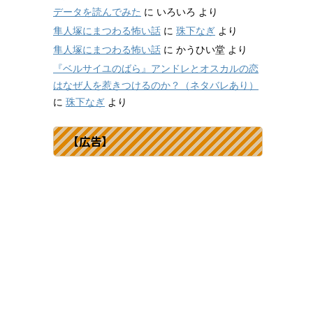
データを読んでみた
に
いろいろ
より
隼人塚にまつわる怖い話
に
珠下なぎ
より
隼人塚にまつわる怖い話
に
かうひい堂
より
『ベルサイユのばら』アンドレとオスカルの恋
はなぜ人を惹きつけるのか？（ネタバレあり）
に
珠下なぎ
より
【広告】