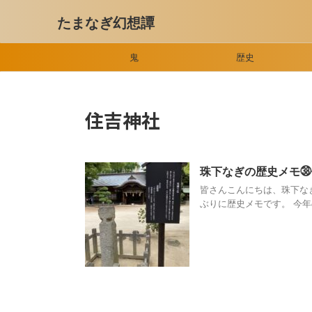
たまなぎ幻想譚
鬼
歴史
住吉神社
珠下なぎの歴史メモ㊳
皆さんこんにちは、珠下な
ぶりに歴史メモです。 今年の