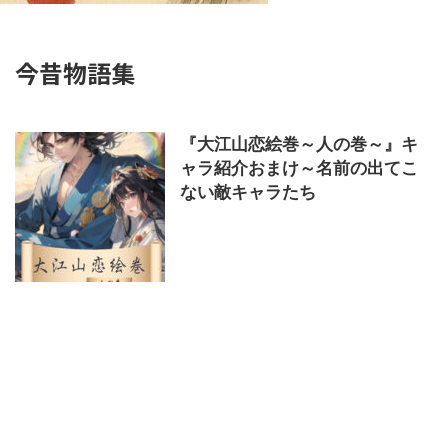
今昔物語集
『大江山恋絵巻～人の巻～』キ
ャラ紹介おまけ～名前の出てこ
ない敵キャラたち