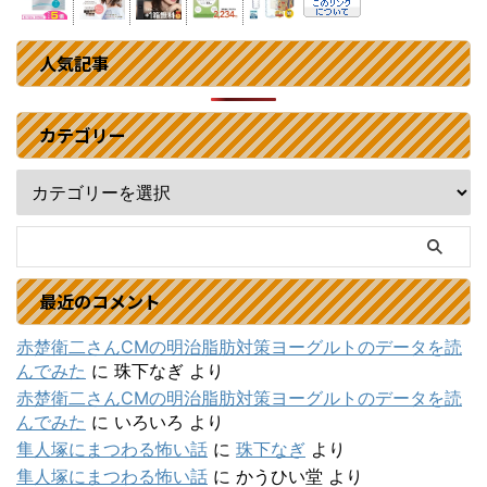
人気記事
カテゴリー
最近のコメント
赤楚衛二さんCMの明治脂肪対策ヨーグルトのデータを読
んでみた
に
珠下なぎ
より
赤楚衛二さんCMの明治脂肪対策ヨーグルトのデータを読
んでみた
に
いろいろ
より
隼人塚にまつわる怖い話
に
珠下なぎ
より
隼人塚にまつわる怖い話
に
かうひい堂
より