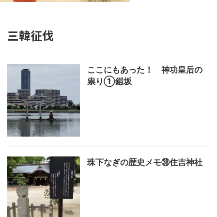
三韓征伐
ここにもあった！ 神功皇后の
祟り①鎧坂
珠下なぎの歴史メモ㊳住吉神社