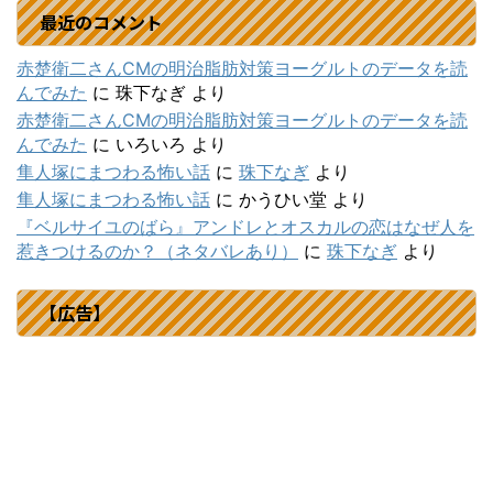
最近のコメント
赤楚衛二さんCMの明治脂肪対策ヨーグルトのデータを読
んでみた
に
珠下なぎ
より
赤楚衛二さんCMの明治脂肪対策ヨーグルトのデータを読
んでみた
に
いろいろ
より
隼人塚にまつわる怖い話
に
珠下なぎ
より
隼人塚にまつわる怖い話
に
かうひい堂
より
『ベルサイユのばら』アンドレとオスカルの恋はなぜ人を
惹きつけるのか？（ネタバレあり）
に
珠下なぎ
より
【広告】