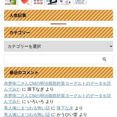
人気記事
カテゴリー
最近のコメント
赤楚衛二さんCMの明治脂肪対策ヨーグルトのデータを読
んでみた
に
珠下なぎ
より
赤楚衛二さんCMの明治脂肪対策ヨーグルトのデータを読
んでみた
に
いろいろ
より
隼人塚にまつわる怖い話
に
珠下なぎ
より
隼人塚にまつわる怖い話
に
かうひい堂
より