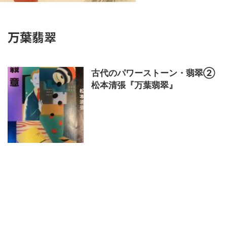
万葉翡翠
古代のパワーストーン・翡翠②
松本清張『万葉翡翠』