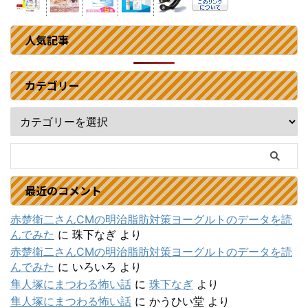
人気記事
カテゴリー
最近のコメント
赤楚衛二さんCMの明治脂肪対策ヨーグルトのデータを読
んでみた
に
珠下なぎ
より
赤楚衛二さんCMの明治脂肪対策ヨーグルトのデータを読
んでみた
に
いろいろ
より
隼人塚にまつわる怖い話
に
珠下なぎ
より
隼人塚にまつわる怖い話
に
かうひい堂
より