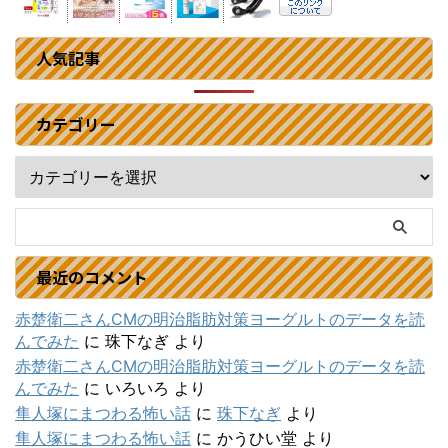
人気記事
カテゴリー
最近のコメント
赤楚衛二さんCMの明治脂肪対策ヨーグルトのデータを読
んでみた
に
珠下なぎ
より
赤楚衛二さんCMの明治脂肪対策ヨーグルトのデータを読
んでみた
に
いろいろ
より
隼人塚にまつわる怖い話
に
珠下なぎ
より
隼人塚にまつわる怖い話
に
かうひい堂
より