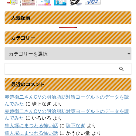
人気記事
カテゴリー
最近のコメント
赤楚衛二さんCMの明治脂肪対策ヨーグルトのデータを読
んでみた
に
珠下なぎ
より
赤楚衛二さんCMの明治脂肪対策ヨーグルトのデータを読
んでみた
に
いろいろ
より
隼人塚にまつわる怖い話
に
珠下なぎ
より
隼人塚にまつわる怖い話
に
かうひい堂
より