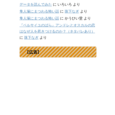
データを読んでみた
に
いろいろ
より
隼人塚にまつわる怖い話
に
珠下なぎ
より
隼人塚にまつわる怖い話
に
かうひい堂
より
『ベルサイユのばら』アンドレとオスカルの恋
はなぜ人を惹きつけるのか？（ネタバレあり）
に
珠下なぎ
より
【広告】