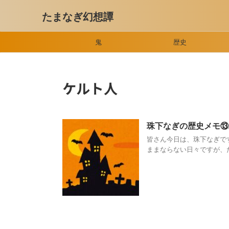
たまなぎ幻想譚
鬼
歴史
ケルト人
珠下なぎの歴史メモ⑬
皆さん今日は、珠下なぎで
ままならない日々ですが、た