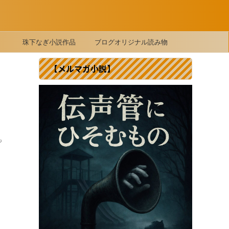
珠下なぎ小説作品
ブログオリジナル読み物
【メルマガ小説】
も