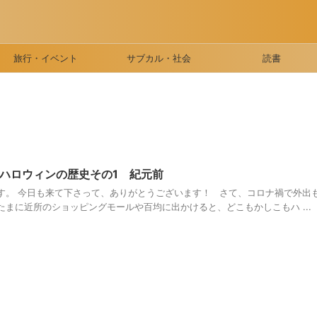
旅行・イベント
サブカル・社会
読書
ハロウィンの歴史その1 紀元前
す。 今日も来て下さって、ありがとうございます！ さて、コロナ禍で外出
まに近所のショッピングモールや百均に出かけると、どこもかしこもハ ...