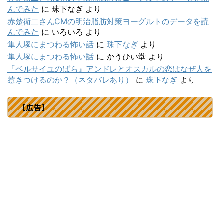
んでみた
に
珠下なぎ
より
赤楚衛二さんCMの明治脂肪対策ヨーグルトのデータを読
んでみた
に
いろいろ
より
隼人塚にまつわる怖い話
に
珠下なぎ
より
隼人塚にまつわる怖い話
に
かうひい堂
より
『ベルサイユのばら』アンドレとオスカルの恋はなぜ人を
惹きつけるのか？（ネタバレあり）
に
珠下なぎ
より
【広告】