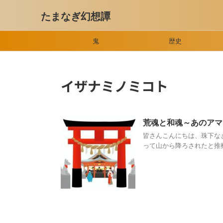
たまなぎ幻想譚
鬼
歴史
イザナミノミコト
荒魂と和魂～あのアマ
皆さんこんにちは、珠下な
って山から降ろされたと推察