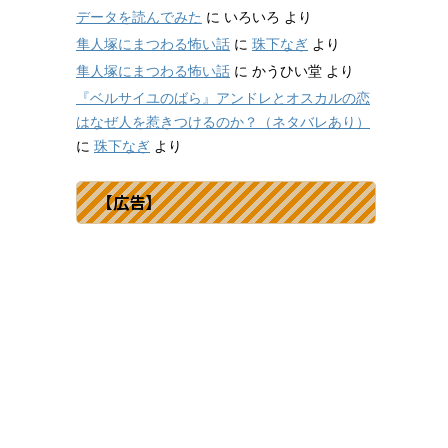
データを読んでみた
に
いろいろ
より
隼人塚にまつわる怖い話
に
珠下なぎ
より
隼人塚にまつわる怖い話
に
かうひい堂
より
『ベルサイユのばら』アンドレとオスカルの恋
はなぜ人を惹きつけるのか？（ネタバレあり）
に
珠下なぎ
より
【広告】