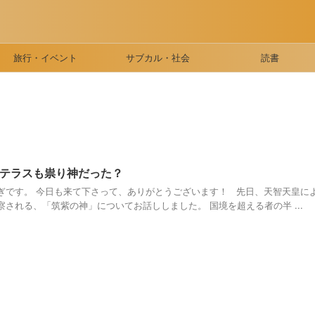
旅行・イベント
サブカル・社会
読書
テラスも祟り神だった？
ぎです。 今日も来て下さって、ありがとうございます！ 先日、天智天皇に
される、「筑紫の神」についてお話ししました。 国境を超える者の半 ...