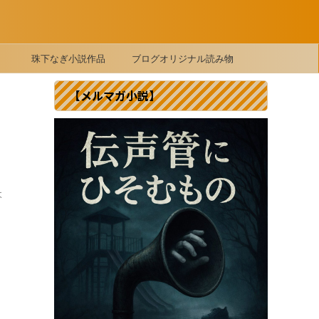
珠下なぎ小説作品
ブログオリジナル読み物
【メルマガ小説】
よ