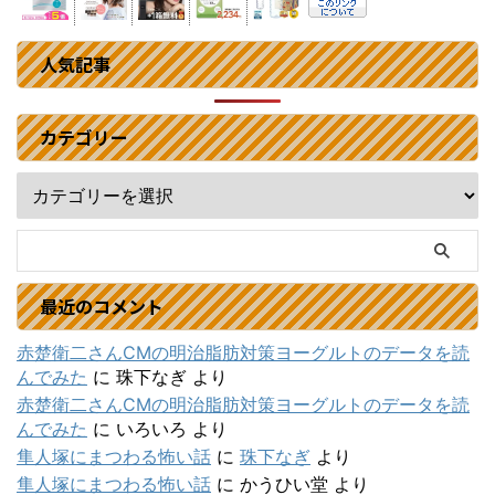
人気記事
カテゴリー
最近のコメント
赤楚衛二さんCMの明治脂肪対策ヨーグルトのデータを読
んでみた
に
珠下なぎ
より
赤楚衛二さんCMの明治脂肪対策ヨーグルトのデータを読
んでみた
に
いろいろ
より
隼人塚にまつわる怖い話
に
珠下なぎ
より
隼人塚にまつわる怖い話
に
かうひい堂
より