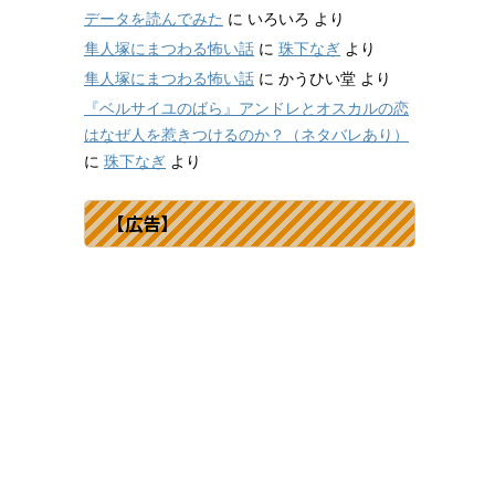
データを読んでみた
に
いろいろ
より
隼人塚にまつわる怖い話
に
珠下なぎ
より
隼人塚にまつわる怖い話
に
かうひい堂
より
『ベルサイユのばら』アンドレとオスカルの恋
はなぜ人を惹きつけるのか？（ネタバレあり）
に
珠下なぎ
より
【広告】