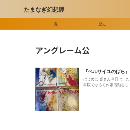
たまなぎ幻想譚
鬼
歴史
アングレーム公
『ベルサイユのばら
はじめに 皆さん今日は、
科医でゆるく作家活動をして