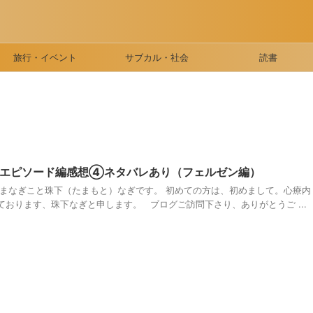
旅行・イベント
サブカル・社会
読書
』エピソード編感想④ネタバレあり（フェルゼン編）
たまなぎこと珠下（たまもと）なぎです。 初めての方は、初めまして。心療内
おります、珠下なぎと申します。 ブログご訪問下さり、ありがとうご ...