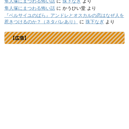
隼人塚にまつわる怖い話
に
珠下なぎ
より
隼人塚にまつわる怖い話
に
かうひい堂
より
『ベルサイユのばら』アンドレとオスカルの恋はなぜ人を
惹きつけるのか？（ネタバレあり）
に
珠下なぎ
より
【広告】