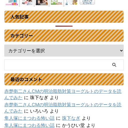
人気記事
カテゴリー
最近のコメント
赤楚衛二さんCMの明治脂肪対策ヨーグルトのデータを読
んでみた
に
珠下なぎ
より
赤楚衛二さんCMの明治脂肪対策ヨーグルトのデータを読
んでみた
に
いろいろ
より
隼人塚にまつわる怖い話
に
珠下なぎ
より
隼人塚にまつわる怖い話
に
かうひい堂
より